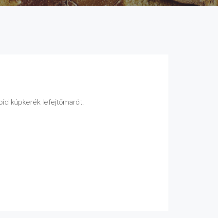
oid kúpkerék lefejtőmarót.