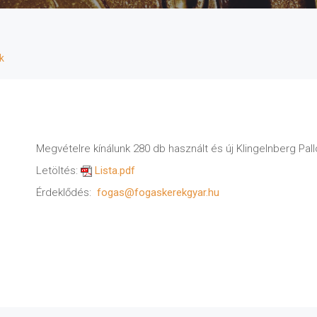
k
Megvételre kínálunk 280 db használt és új Klingelnberg Pall
Letöltés:
Lista.pdf
Érdeklődés:
fogas@fogaskerekgyar.hu