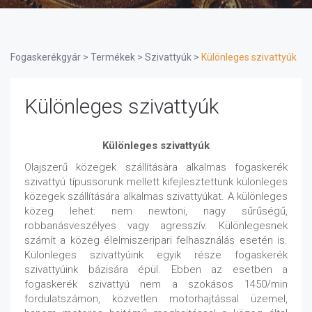
Fogaskerékgyár
>
Termékek
>
Szivattyúk
>
Különleges szivattyúk
Különleges szivattyúk
Különleges szivattyúk
Olajszerű közegek szállítására alkalmas fogaskerék
szivattyú típussorunk mellett kifejlesztettünk különleges
közegek szállítására alkalmas szivattyúkat. A különleges
közeg lehet: nem newtoni, nagy sűrűségű,
robbanásveszélyes vagy agresszív. Különlegesnek
számít a közeg élelmiszeripari felhasználás esetén is.
Különleges szivattyúink egyik része fogaskerék
szivattyúink bázisára épül. Ebben az esetben a
fogaskerék szivattyú nem a szokásos 1450/min
fordulatszámon, közvetlen motorhajtással üzemel,