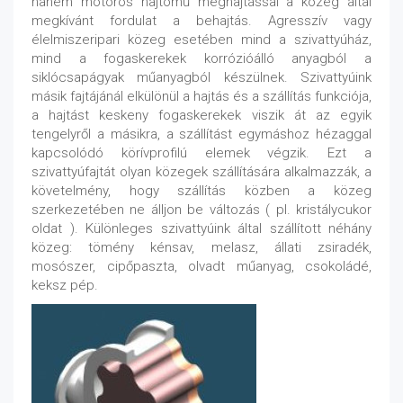
hanem motoros hajtómű meghajtással a közeg által
megkívánt fordulat a behajtás. Agresszív vagy
élelmiszeripari közeg esetében mind a szivattyúház,
mind a fogaskerekek korrózióálló anyagból a
siklócsapágyak műanyagból készülnek. Szivattyúink
másik fajtájánál elkülönül a hajtás és a szállítás funkciója,
a hajtást keskeny fogaskerekek viszik át az egyik
tengelyről a másikra, a szállítást egymáshoz hézaggal
kapcsolódó körívprofilú elemek végzik. Ezt a
szivattyúfajtát olyan közegek szállítására alkalmazzák, a
követelmény, hogy szállítás közben a közeg
szerkezetében ne álljon be változás ( pl. kristálycukor
oldat ). Különleges szivattyúink által szállított néhány
közeg: tömény kénsav, melasz, állati zsiradék,
mosószer, cipőpaszta, olvadt műanyag, csokoládé,
keksz pép.